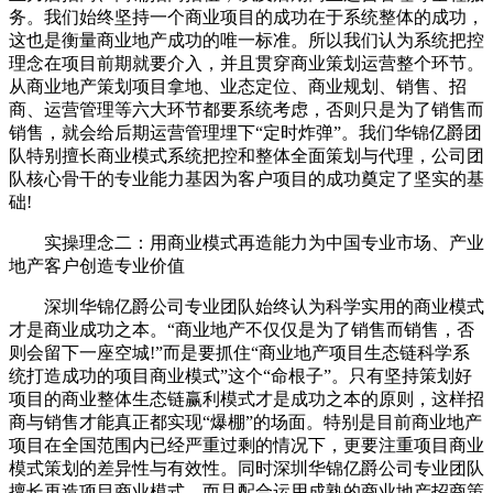
务。我们始终坚持一个商业项目的成功在于系统整体的成功，
这也是衡量商业地产成功的唯一标准。所以我们认为系统把控
理念在项目前期就要介入，并且贯穿商业策划运营整个环节。
从商业地产策划项目拿地、业态定位、商业规划、销售、招
商、运营管理等六大环节都要系统考虑，否则只是为了销售而
销售，就会给后期运营管理埋下“定时炸弹”。我们华锦亿爵团
队特别擅长商业模式系统把控和整体全面策划与代理，公司团
队核心骨干的专业能力基因为客户项目的成功奠定了坚实的基
础!
实操理念二：用商业模式再造能力为中国专业市场、产业
地产客户创造专业价值
深圳华锦亿爵公司专业团队始终认为科学实用的商业模式
才是商业成功之本。“商业地产不仅仅是为了销售而销售，否
则会留下一座空城!”而是要抓住“商业地产项目生态链科学系
统打造成功的项目商业模式”这个“命根子”。只有坚持策划好
项目的商业整体生态链赢利模式才是成功之本的原则，这样招
商与销售才能真正都实现“爆棚”的场面。特别是目前商业地产
项目在全国范围内已经严重过剩的情况下，更要注重项目商业
模式策划的差异性与有效性。同时深圳华锦亿爵公司专业团队
擅长再造项目商业模式，而且配合运用成熟的商业地产招商策