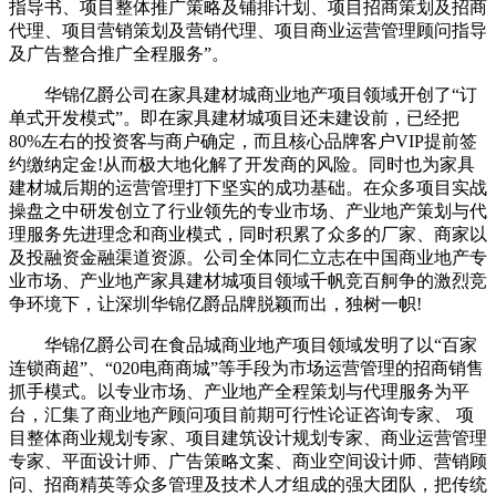
指导书、项目整体推广策略及铺排计划、项目招商策划及招商
代理、项目营销策划及营销代理、项目商业运营管理顾问指导
及广告整合推广全程服务”。
华锦亿爵公司在家具建材城商业地产项目领域开创了“订
单式开发模式”。即在家具建材城项目还未建设前，已经把
80%左右的投资客与商户确定，而且核心品牌客户VIP提前签
约缴纳定金!从而极大地化解了开发商的风险。同时也为家具
建材城后期的运营管理打下坚实的成功基础。在众多项目实战
操盘之中研发创立了行业领先的专业市场、产业地产策划与代
理服务先进理念和商业模式，同时积累了众多的厂家、商家以
及投融资金融渠道资源。公司全体同仁立志在中国商业地产专
业市场、产业地产家具建材城项目领域千帆竞百舸争的激烈竞
争环境下，让深圳华锦亿爵品牌脱颖而出，独树一帜!
华锦亿爵公司在食品城商业地产项目领域发明了以“百家
连锁商超”、“020电商商城”等手段为市场运营管理的招商销售
抓手模式。以专业市场、产业地产全程策划与代理服务为平
台，汇集了商业地产顾问项目前期可行性论证咨询专家、 项
目整体商业规划专家、项目建筑设计规划专家、商业运营管理
专家、平面设计师、广告策略文案、商业空间设计师、营销顾
问、招商精英等众多管理及技术人才组成的强大团队，把传统