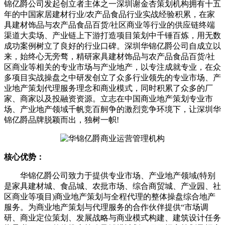
锦亿爵公司发起创立者主体之一深圳谢金杏策划机构拥有十五
年的中国家居建材行业/农产品食品行业实战经验积累，在家
具建材饰品与农产品食品百货/社区商业等行业的供应链终端
渠道大卖场、产业链上下游打造项目策划中千锤百炼，用无数
成功案例树立了良好的行业口碑。深圳华锦亿爵公司自成立以
来，始终心无旁骛，精研家具建材饰品与农产品食品百货/社
区商业等相关的专业市场与产业地产，以专注成就专业，在众
多项目实战操盘之中研发创立了众多行业领先的专业市场、产
业地产策划代理服务理念和商业模式，同时积累了众多的厂
家、商家以及投融资资源。立志在中国商业地产策划专业市
场、产业地产领域千帆竞百舸争的激烈竞争环境下，让深圳华
锦亿爵品牌脱颖而出，独树一帜!
核心优势：
华锦亿爵公司致力于提供专业市场、产业地产领域(特别
是家具建材城、食品城、农批市场、综合商贸城、产业园、社
区商业等项目)商业地产策划与全程代理的整体操盘综合地产
服务。为商业地产策划与代理服务的合作伙伴提供“市场调
研、商业定位策划、发展战略与商业模式构建、建筑设计任务