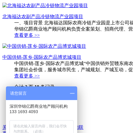
北海福达农副产品冷链物流产业园项目
一、项目背景 北海福达国际农商冷链产业园是上市公司福
华锦亿爵商业地产顾问机构负责全案策划、招商代理、营
查看更多 >>
中国供销-莲乡·国际农产品博览城项目
中国供销-莲乡·国际农产品博览城“中国供销外贸赣东
集团社会价值，服务城市民生，产城规划、产城互动，促
查看更多 >>
合计
3
页
10
条记录
1
请您留言
2
3
深圳华锦亿爵商业地产顾问机构
下一页
133 1693 4093
关于我们
|
网站地图
|
免责声明
|
预约联