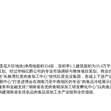
区地块)净用地面积354亩，容积率1.5.建筑面积为35.4
体策划。经过华锦亿爵公司的专业市场调研与整体项目策划、商业
括“长株潭红星肉食加工中心”依托红星实业集团，形成上下游产
应交易中心”打造进博会在湖南乃至中南地区的专业“肉食品冷链展
务和金融支持;“湖南省名优肉食精深加工研发孵化中心”以肉
构建湖南省名优名品肉食品深加工全产业链和全价值链。