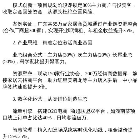
模式创新：项目规划阶段即锁定80%主力商户与投资客，
收取定金回笼资金，从源头杜绝空置风险。
案例实证：广东某55万㎡家居商贸城通过产业链资源整合
(合作厂商超300家)，实现开业即满租、年租金收益提升35%。
2. 产业思维：精准定位激活商业基因
业态组合公式：主力店(30%)+次主力店(20%)+长尾业态
(50%)，科学配比提升聚客力。
资源壁垒：联动150家行业协会、200万经销商数据库，嫁
接家居云招商平台，助力红星美凯龙等主力店入驻后，中小品
牌签约速度提升3倍。
3. 数字化运营：从卖铺位到造生态
流量引擎：搭建O2O电商+商超联盟双平台，如湖南某项
目线上订单占比达40%，日均客流破万。
智慧管理：植入AI巡场系统实时优化动线，租金溢价提
升15%-25%。