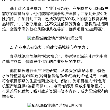
基于对区域消费力、产业迁移趋势、竞争格局及目标商户
需求的深度洞察，他们能精准描摹客户画像，并据此开展针对
性招商。在项目动工前，已成功锁定80%以上的核心投资客与
品牌商户，并收取定金。这不仅提前回笼资金，更将后期招商
难、空置率高的核心风险扼杀在摇篮，确保项目“出生即赢”。
2. 产业生态链策划：构建食品城核心竞争力：
食品城绝非简单的“摊位集合”。华锦鸿泰深谙其作为串联
产地与终端、保障民生供给的产业枢纽的本质。
他们擅长进行全产业链研究，从源头(如富硒水稻、特色
水果种植基地)到流通(冷链物流运作模式)再到终端消费，构建
符合项目禀赋的生态链商业模式。例如，为项目植入“绿色有
机源产地直供+连锁商超+O2O电商”的双引擎或多引擎模式，
打造差异化优势，吸引政府资源与资本青睐，成为区域经济的
增长极。