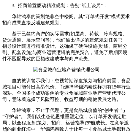
3. 招商前置驱动精准规划：告别“纸上谈兵”：
华锦鸿泰的策划绝非空中楼阁。其“订单式开发”模式要求
招商成果直接反哺建筑规划。
基于已签约商户的实际需求(如层高、荷载、冷库规格、
货运通道、展示空间等)，他们输出详尽的建筑规划任务书，
指导设计院进行精准设计。这确保了硬件设施(动线、商铺分
割、配套设施)与商业运营逻辑的完美契合，避免了后期因硬
件不匹配导致的巨额改建成本与商户流失。
血的教训警示我们：忽视前期深度策划与招商前置，食品
城项目可能付出高昂代价。而选择华锦鸿泰这样拥有15年行业
深耕、全国多个成功案例的专业食品城商业地产营销代理公
司，意味着选择了风险可控、收益可期的稳健发展之路。
华锦鸿泰，不止于代理，更是食品城价值的“创生者”与
“守护者”。 我们以生态链思维重塑定位，以订单开发锁定胜
局，以全程服务(策划、招商、运营指导)护航成长。在竞争激
烈的商业红海中，华锦鸿泰致力于让每一寸食品城土地都释放