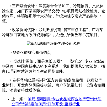
• 三产融合设计：深度融合食品加工、冷链物流、文旅体
验业态，如广西某国际农产品交易中心项目规划检验检测、仓
储冷库、终端连锁等十大功能，升级为桂东南农产品集散中
枢。
• 政策协同优势：联动政府打造“省市重点工程”，广西某
冷链项目获地方政府资源倾斜，入选供给侧改革示范项目。
> 华锦亿爵核心价值锚点
> “策划非图纸，而是生长蓝图”——依托15年专业市场深
耕经验、中国商贸生态链专利系统，我们提供从定位策划、招
商代理到智慧运营的全生命周期赋能。
> 选择华锦亿爵=选择“五方共赢”确定性路径：政府获产
业标杆、开发商降风险提收益、商户享流量红利、投资者稳回
报、消费者得优质体验。
上一篇：
破局招商困局!专业食品城商业地产营销代理
公司华锦鸿泰如何用“订单开发”重塑行业